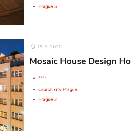
Prague 5
19. 3. 2020
Mosaic House Design Ho
****
Capital city Prague
Prague 2