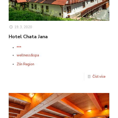
19. 3. 2020
Hotel Chata Jana
***
wellness&spa
Zlín Region
Číst více