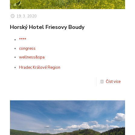
19. 3. 2020
Horský Hotel Friesovy Boudy
****
congress
wellness&spa
Hradec Králové Region
Číst více