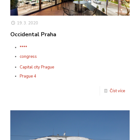
19. 3. 2020
Occidental Praha
****
congress
Capital city Prague
Prague 4
Číst více