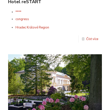
Hotel reSTART
****
congress
Hradec Králové Region
Číst více