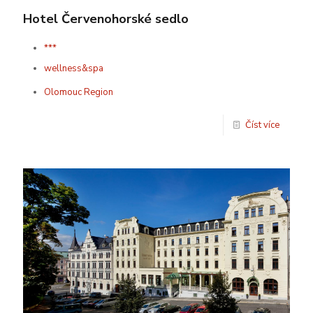
Hotel Červenohorské sedlo
***
wellness&spa
Olomouc Region
Číst více