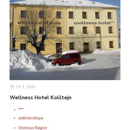
19. 3. 2020
Wellness Hotel Kolštejn
***
wellness&spa
Olomouc Region