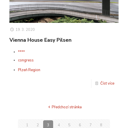
19. 3. 2020
Vienna House Easy Pilsen
****
congress
Plzeň Region
Číst více
Předchozí stránka
1
2
3
4
5
6
7
8