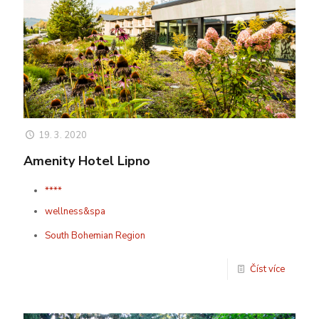
19. 3. 2020
Amenity Hotel Lipno
****
wellness&spa
South Bohemian Region
Číst více