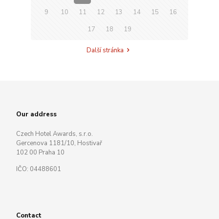
9
10
11
12
13
14
15
16
17
18
19
Další stránka
Our address
Czech Hotel Awards, s.r.o.
Gercenova 1181/10, Hostivař
102 00 Praha 10
IČO: 04488601
Contact