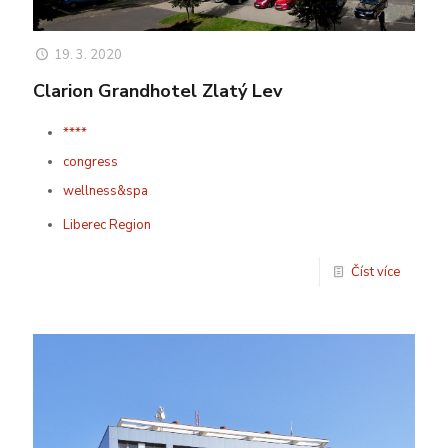
19. 3. 2020
Clarion Grandhotel Zlatý Lev
****
congress
wellness&spa
Liberec Region
Číst více