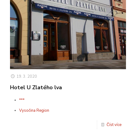
19. 3. 2020
Hotel U Zlatého lva
***
Vysočina Region
Číst více