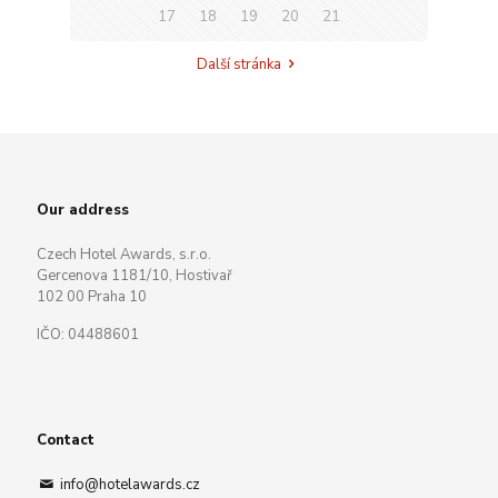
17
18
19
20
21
Další stránka
Our address
Czech Hotel Awards, s.r.o.
Gercenova 1181/10, Hostivař
102 00 Praha 10
IČO: 04488601
Contact
info@hotelawards.cz