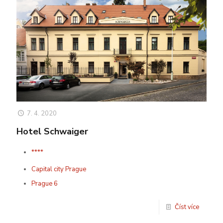
7. 4. 2020
Hotel Schwaiger
****
Capital city Prague
Prague 6
Číst více