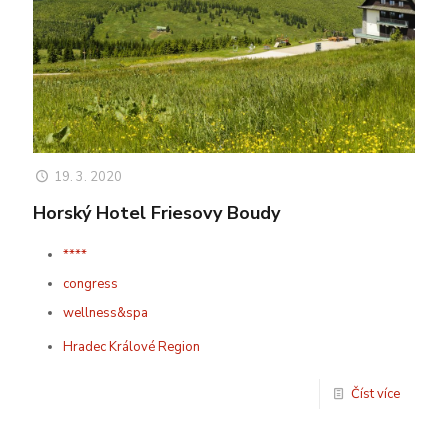
19. 3. 2020
Horský Hotel Friesovy Boudy
****
congress
wellness&spa
Hradec Králové Region
Číst více