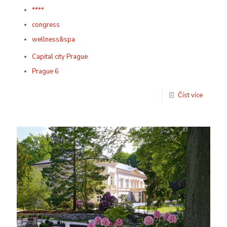
****
congress
wellness&spa
Capital city Prague
Prague 6
Číst více