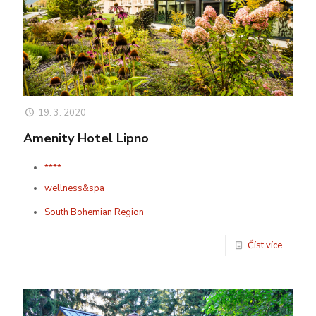
19. 3. 2020
Amenity Hotel Lipno
****
wellness&spa
South Bohemian Region
Číst více