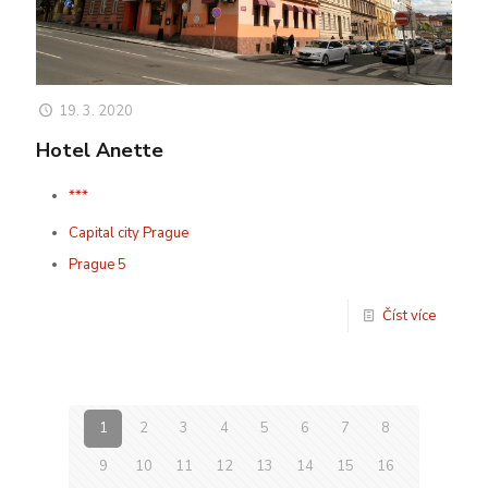
19. 3. 2020
Hotel Anette
***
Capital city Prague
Prague 5
Číst více
1
2
3
4
5
6
7
8
9
10
11
12
13
14
15
16