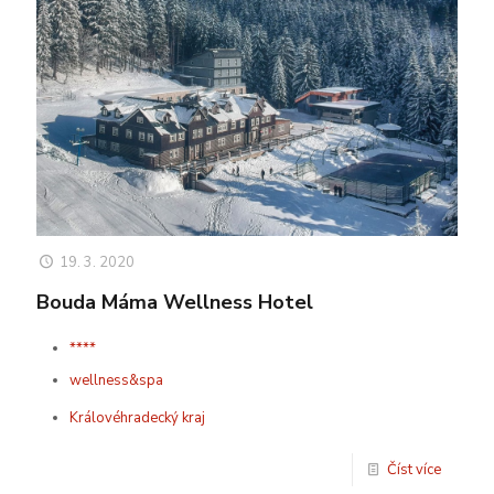
19. 3. 2020
Bouda Máma Wellness Hotel
****
wellness&spa
Královéhradecký kraj
Číst více