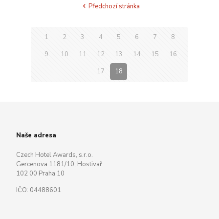
Předchozí stránka
1
2
3
4
5
6
7
8
9
10
11
12
13
14
15
16
17
18
Naše adresa
Czech Hotel Awards, s.r.o.
Gercenova 1181/10, Hostivař
102 00 Praha 10
IČO: 04488601