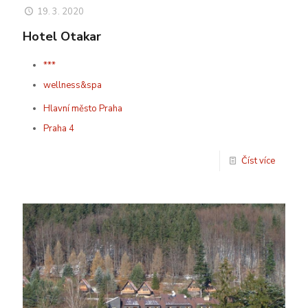
19. 3. 2020
Hotel Otakar
***
wellness&spa
Hlavní město Praha
Praha 4
Číst více