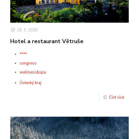
19. 3. 2020
Hotel a restaurant Větruše
****
congress
wellness&spa
Ústecký kraj
Číst více