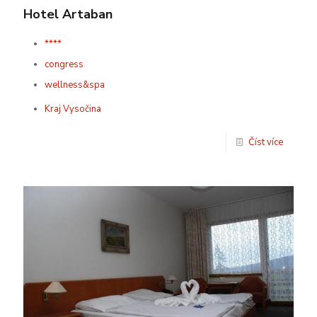
Hotel Artaban
****
congress
wellness&spa
Kraj Vysočina
Číst více