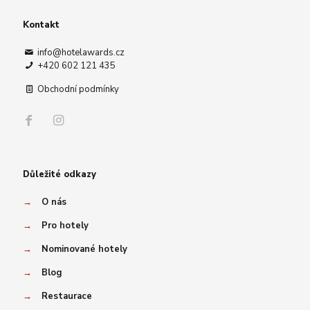
Kontakt
info@hotelawards.cz
+420 602 121 435
Obchodní podmínky
Důležité odkazy
→
O nás
→
Pro hotely
→
Nominované hotely
→
Blog
→
Restaurace