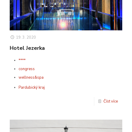
19. 3. 2020
Hotel Jezerka
****
congress
wellness&spa
Pardubický kraj
Číst více